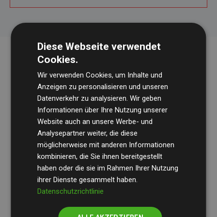
Diese Webseite verwendet
Cookies.
Wir verwenden Cookies, um Inhalte und
Anzeigen zu personalisieren und unseren
Datenverkehr zu analysieren. Wir geben
Informationen über Ihre Nutzung unserer
Website auch an unsere Werbe- und
Die Wirtschaftsprüfungsgesellschaft
BDO
überprüft
Analysepartner weiter, die diese
regelmäßig unsere Berechnungen und Methodik, um
möglicherweise mit anderen Informationen
Transparenz und Verlässlichkeit sicherzustellen.
kombinieren, die Sie ihnen bereitgestellt
haben oder die sie im Rahmen Ihrer Nutzung
Ihre Prüfungen belegen, dass unsere Investitionen in
ihrer Dienste gesammelt haben.
Klimaschutzprojekte im Durchschnitt
200 % der
Datenschutzrichtlinie
geschätzten CO₂-Emissionen
der teilnehmenden
Websites kompensieren – ein klarer Nachweis für die