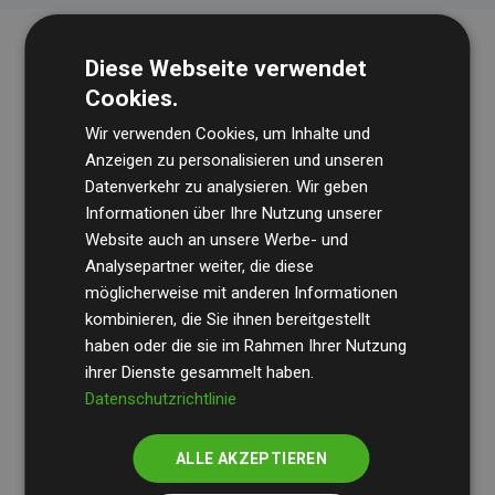
Diese Webseite verwendet
Cookies.
Wir verwenden Cookies, um Inhalte und
Anzeigen zu personalisieren und unseren
Datenverkehr zu analysieren. Wir geben
Die Wirtschaftsprüfungsgesellschaft
BDO
überprüft
Informationen über Ihre Nutzung unserer
Website auch an unsere Werbe- und
regelmäßig unsere Berechnungen und Methodik, um
Analysepartner weiter, die diese
Transparenz und Verlässlichkeit sicherzustellen.
möglicherweise mit anderen Informationen
Ihre Prüfungen belegen, dass unsere Investitionen in
kombinieren, die Sie ihnen bereitgestellt
Klimaschutzprojekte im Durchschnitt
haben oder die sie im Rahmen Ihrer Nutzung
200 % der
ihrer Dienste gesammelt haben.
geschätzten CO₂-Emissionen
der teilnehmenden
Datenschutzrichtlinie
Websites kompensieren – ein klarer Nachweis für die
messbare Klimawirkung unseres Ansatzes.
ALLE AKZEPTIEREN