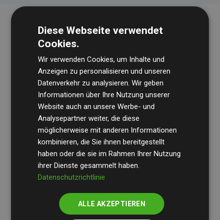
Diese Webseite verwendet
Cookies.
Wir verwenden Cookies, um Inhalte und
Anzeigen zu personalisieren und unseren
Datenverkehr zu analysieren. Wir geben
Die Wirtschaftsprüfungsgesellschaft
BDO
überprüft
Informationen über Ihre Nutzung unserer
Website auch an unsere Werbe- und
regelmäßig unsere Berechnungen und Methodik, um
Analysepartner weiter, die diese
Transparenz und Verlässlichkeit sicherzustellen.
möglicherweise mit anderen Informationen
Ihre Prüfungen belegen, dass unsere Investitionen in
kombinieren, die Sie ihnen bereitgestellt
Klimaschutzprojekte im Durchschnitt
haben oder die sie im Rahmen Ihrer Nutzung
200 % der
ihrer Dienste gesammelt haben.
geschätzten CO₂-Emissionen
der teilnehmenden
Datenschutzrichtlinie
Websites kompensieren – ein klarer Nachweis für die
messbare Klimawirkung unseres Ansatzes.
ALLE AKZEPTIEREN