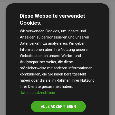
Diese Webseite verwendet
Cookies.
Wir verwenden Cookies, um Inhalte und
Anzeigen zu personalisieren und unseren
Datenverkehr zu analysieren. Wir geben
Die Wirtschaftsprüfungsgesellschaft
BDO
überprüft
Informationen über Ihre Nutzung unserer
Website auch an unsere Werbe- und
regelmäßig unsere Berechnungen und Methodik, um
Analysepartner weiter, die diese
Transparenz und Verlässlichkeit sicherzustellen.
möglicherweise mit anderen Informationen
Ihre Prüfungen belegen, dass unsere Investitionen in
kombinieren, die Sie ihnen bereitgestellt
Klimaschutzprojekte im Durchschnitt
haben oder die sie im Rahmen Ihrer Nutzung
200 % der
ihrer Dienste gesammelt haben.
geschätzten CO₂-Emissionen
der teilnehmenden
Datenschutzrichtlinie
Websites kompensieren – ein klarer Nachweis für die
messbare Klimawirkung unseres Ansatzes.
ALLE AKZEPTIEREN