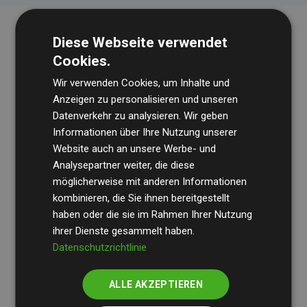
Diese Webseite verwendet
Cookies.
Wir verwenden Cookies, um Inhalte und
Anzeigen zu personalisieren und unseren
Datenverkehr zu analysieren. Wir geben
Die Wirtschaftsprüfungsgesellschaft
BDO
überprüft
Informationen über Ihre Nutzung unserer
Website auch an unsere Werbe- und
regelmäßig unsere Berechnungen und Methodik, um
Analysepartner weiter, die diese
Transparenz und Verlässlichkeit sicherzustellen.
möglicherweise mit anderen Informationen
Ihre Prüfungen belegen, dass unsere Investitionen in
kombinieren, die Sie ihnen bereitgestellt
Klimaschutzprojekte im Durchschnitt
haben oder die sie im Rahmen Ihrer Nutzung
200 % der
ihrer Dienste gesammelt haben.
geschätzten CO₂-Emissionen
der teilnehmenden
Datenschutzrichtlinie
Websites kompensieren – ein klarer Nachweis für die
messbare Klimawirkung unseres Ansatzes.
ALLE AKZEPTIEREN