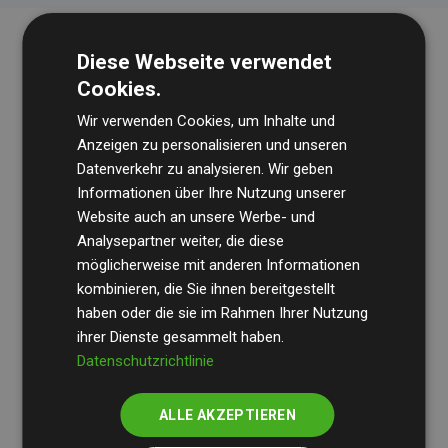
Diese Webseite verwendet
Cookies.
Wir verwenden Cookies, um Inhalte und
Anzeigen zu personalisieren und unseren
Datenverkehr zu analysieren. Wir geben
Die Wirtschaftsprüfungsgesellschaft
BDO
überprüft
Informationen über Ihre Nutzung unserer
Website auch an unsere Werbe- und
regelmäßig unsere Berechnungen und Methodik, um
Analysepartner weiter, die diese
Transparenz und Verlässlichkeit sicherzustellen.
möglicherweise mit anderen Informationen
Ihre Prüfungen belegen, dass unsere Investitionen in
kombinieren, die Sie ihnen bereitgestellt
Klimaschutzprojekte im Durchschnitt
haben oder die sie im Rahmen Ihrer Nutzung
200 % der
ihrer Dienste gesammelt haben.
geschätzten CO₂-Emissionen
der teilnehmenden
Datenschutzrichtlinie
Websites kompensieren – ein klarer Nachweis für die
messbare Klimawirkung unseres Ansatzes.
ALLE AKZEPTIEREN