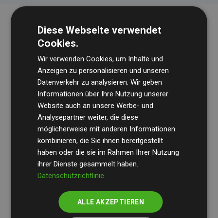
Diese Webseite verwendet
Cookies.
Wir verwenden Cookies, um Inhalte und
Anzeigen zu personalisieren und unseren
Datenverkehr zu analysieren. Wir geben
Die Wirtschaftsprüfungsgesellschaft
BDO
überprüft
Informationen über Ihre Nutzung unserer
Website auch an unsere Werbe- und
regelmäßig unsere Berechnungen und Methodik, um
Analysepartner weiter, die diese
Transparenz und Verlässlichkeit sicherzustellen.
möglicherweise mit anderen Informationen
Ihre Prüfungen belegen, dass unsere Investitionen in
kombinieren, die Sie ihnen bereitgestellt
Klimaschutzprojekte im Durchschnitt
haben oder die sie im Rahmen Ihrer Nutzung
200 % der
ihrer Dienste gesammelt haben.
geschätzten CO₂-Emissionen
der teilnehmenden
Datenschutzrichtlinie
Websites kompensieren – ein klarer Nachweis für die
messbare Klimawirkung unseres Ansatzes.
ALLE AKZEPTIEREN