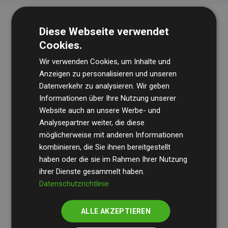
Diese Webseite verwendet
Cookies.
Wir verwenden Cookies, um Inhalte und
Anzeigen zu personalisieren und unseren
Datenverkehr zu analysieren. Wir geben
Die Wirtschaftsprüfungsgesellschaft
BDO
überprüft
Informationen über Ihre Nutzung unserer
Website auch an unsere Werbe- und
regelmäßig unsere Berechnungen und Methodik, um
Analysepartner weiter, die diese
Transparenz und Verlässlichkeit sicherzustellen.
möglicherweise mit anderen Informationen
Ihre Prüfungen belegen, dass unsere Investitionen in
kombinieren, die Sie ihnen bereitgestellt
Klimaschutzprojekte im Durchschnitt
haben oder die sie im Rahmen Ihrer Nutzung
200 % der
ihrer Dienste gesammelt haben.
geschätzten CO₂-Emissionen
der teilnehmenden
Datenschutzrichtlinie
Websites kompensieren – ein klarer Nachweis für die
messbare Klimawirkung unseres Ansatzes.
ALLE AKZEPTIEREN