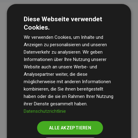
Diese Webseite verwendet
Cookies.
Wir verwenden Cookies, um Inhalte und
Anzeigen zu personalisieren und unseren
Datenverkehr zu analysieren. Wir geben
Die Wirtschaftsprüfungsgesellschaft
BDO
überprüft
Informationen über Ihre Nutzung unserer
Website auch an unsere Werbe- und
regelmäßig unsere Berechnungen und Methodik, um
Analysepartner weiter, die diese
Transparenz und Verlässlichkeit sicherzustellen.
möglicherweise mit anderen Informationen
Ihre Prüfungen belegen, dass unsere Investitionen in
kombinieren, die Sie ihnen bereitgestellt
Klimaschutzprojekte im Durchschnitt
haben oder die sie im Rahmen Ihrer Nutzung
200 % der
ihrer Dienste gesammelt haben.
geschätzten CO₂-Emissionen
der teilnehmenden
Datenschutzrichtlinie
Websites kompensieren – ein klarer Nachweis für die
messbare Klimawirkung unseres Ansatzes.
ALLE AKZEPTIEREN