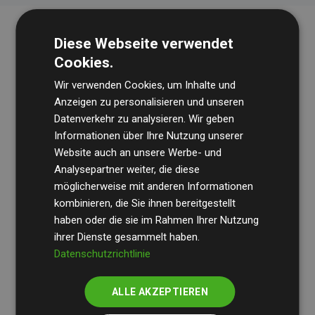
Diese Webseite verwendet
Cookies.
Wir verwenden Cookies, um Inhalte und
Anzeigen zu personalisieren und unseren
Datenverkehr zu analysieren. Wir geben
Die Wirtschaftsprüfungsgesellschaft
BDO
überprüft
Informationen über Ihre Nutzung unserer
Website auch an unsere Werbe- und
regelmäßig unsere Berechnungen und Methodik, um
Analysepartner weiter, die diese
Transparenz und Verlässlichkeit sicherzustellen.
möglicherweise mit anderen Informationen
Ihre Prüfungen belegen, dass unsere Investitionen in
kombinieren, die Sie ihnen bereitgestellt
Klimaschutzprojekte im Durchschnitt
haben oder die sie im Rahmen Ihrer Nutzung
200 % der
ihrer Dienste gesammelt haben.
geschätzten CO₂-Emissionen
der teilnehmenden
Datenschutzrichtlinie
Websites kompensieren – ein klarer Nachweis für die
messbare Klimawirkung unseres Ansatzes.
ALLE AKZEPTIEREN