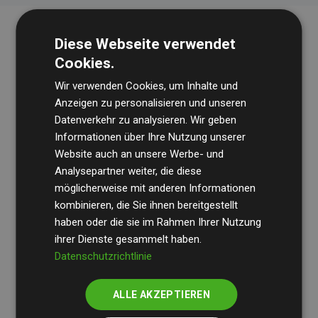
Diese Webseite verwendet
Cookies.
Wir verwenden Cookies, um Inhalte und
Anzeigen zu personalisieren und unseren
Datenverkehr zu analysieren. Wir geben
Die Wirtschaftsprüfungsgesellschaft
BDO
überprüft
Informationen über Ihre Nutzung unserer
Website auch an unsere Werbe- und
regelmäßig unsere Berechnungen und Methodik, um
Analysepartner weiter, die diese
Transparenz und Verlässlichkeit sicherzustellen.
möglicherweise mit anderen Informationen
Ihre Prüfungen belegen, dass unsere Investitionen in
kombinieren, die Sie ihnen bereitgestellt
Klimaschutzprojekte im Durchschnitt
haben oder die sie im Rahmen Ihrer Nutzung
200 % der
ihrer Dienste gesammelt haben.
geschätzten CO₂-Emissionen
der teilnehmenden
Datenschutzrichtlinie
Websites kompensieren – ein klarer Nachweis für die
messbare Klimawirkung unseres Ansatzes.
ALLE AKZEPTIEREN