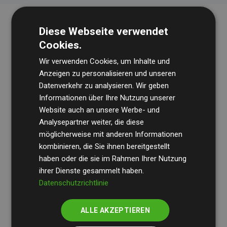
Diese Webseite verwendet
Cookies.
Wir verwenden Cookies, um Inhalte und
Anzeigen zu personalisieren und unseren
Datenverkehr zu analysieren. Wir geben
Die Wirtschaftsprüfungsgesellschaft
BDO
überprüft
Informationen über Ihre Nutzung unserer
Website auch an unsere Werbe- und
regelmäßig unsere Berechnungen und Methodik, um
Analysepartner weiter, die diese
Transparenz und Verlässlichkeit sicherzustellen.
möglicherweise mit anderen Informationen
Ihre Prüfungen belegen, dass unsere Investitionen in
kombinieren, die Sie ihnen bereitgestellt
Klimaschutzprojekte im Durchschnitt
haben oder die sie im Rahmen Ihrer Nutzung
200 % der
ihrer Dienste gesammelt haben.
geschätzten CO₂-Emissionen
der teilnehmenden
Datenschutzrichtlinie
Websites kompensieren – ein klarer Nachweis für die
messbare Klimawirkung unseres Ansatzes.
ALLE AKZEPTIEREN