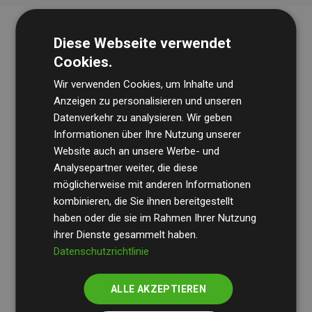
Diese Webseite verwendet
Cookies.
Wir verwenden Cookies, um Inhalte und
Anzeigen zu personalisieren und unseren
Datenverkehr zu analysieren. Wir geben
Die Wirtschaftsprüfungsgesellschaft
BDO
überprüft
Informationen über Ihre Nutzung unserer
Website auch an unsere Werbe- und
regelmäßig unsere Berechnungen und Methodik, um
Analysepartner weiter, die diese
Transparenz und Verlässlichkeit sicherzustellen.
möglicherweise mit anderen Informationen
Ihre Prüfungen belegen, dass unsere Investitionen in
kombinieren, die Sie ihnen bereitgestellt
Klimaschutzprojekte im Durchschnitt
haben oder die sie im Rahmen Ihrer Nutzung
200 % der
ihrer Dienste gesammelt haben.
geschätzten CO₂-Emissionen
der teilnehmenden
Datenschutzrichtlinie
Websites kompensieren – ein klarer Nachweis für die
messbare Klimawirkung unseres Ansatzes.
ALLE AKZEPTIEREN