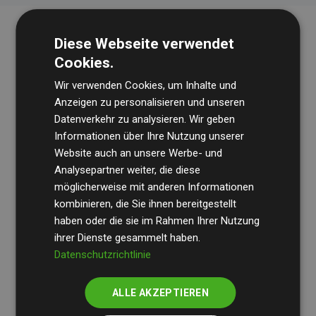
Diese Webseite verwendet
Cookies.
Wir verwenden Cookies, um Inhalte und
Anzeigen zu personalisieren und unseren
Datenverkehr zu analysieren. Wir geben
Die Wirtschaftsprüfungsgesellschaft
BDO
überprüft
Informationen über Ihre Nutzung unserer
Website auch an unsere Werbe- und
regelmäßig unsere Berechnungen und Methodik, um
Analysepartner weiter, die diese
Transparenz und Verlässlichkeit sicherzustellen.
möglicherweise mit anderen Informationen
Ihre Prüfungen belegen, dass unsere Investitionen in
kombinieren, die Sie ihnen bereitgestellt
Klimaschutzprojekte im Durchschnitt
haben oder die sie im Rahmen Ihrer Nutzung
200 % der
ihrer Dienste gesammelt haben.
geschätzten CO₂-Emissionen
der teilnehmenden
Datenschutzrichtlinie
Websites kompensieren – ein klarer Nachweis für die
messbare Klimawirkung unseres Ansatzes.
ALLE AKZEPTIEREN