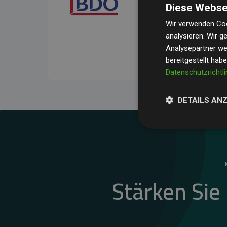
Diese Webse
Ihre Prüfungen belegen, 
Durchschnitt
200 % der
Wir verwenden Coo
analysieren. Wir 
Websites kompensieren –
Analysepartner wei
unseres Ansatzes.
bereitgestellt hab
Datenschutzrichtli
DETAILS AN
Stärken Sie