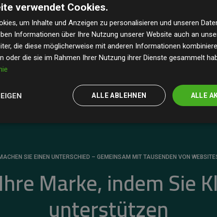
ite verwendet Cookies.
dass unsere Investitionen in Klimaschutzprojekte im
 geschätzten CO₂-Emissionen
der teilnehmenden
kies, um Inhalte und Anzeigen zu personalisieren und unseren Date
geben Informationen über Ihre Nutzung unserer Website auch an uns
 ein klarer Nachweis für die messbare Klimawirkung
ter, die diese möglicherweise mit anderen Informationen kombinieren
en oder die sie im Rahmen Ihrer Nutzung ihrer Dienste gesammelt ha
nie
ZEIGEN
ALLE ABLEHNEN
ALLE A
MACHEN SIE EINEN UNTERSCHIED – GEMEINSAM MIT TAUSENDEN VON WEBSITE
 Ihre Marke, indem Sie K
unterstützen