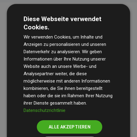
Diese Webseite verwendet
Cookies.
Wir verwenden Cookies, um Inhalte und
Anzeigen zu personalisieren und unseren
Datenverkehr zu analysieren. Wir geben
Die Wirtschaftsprüfungsgesellschaft
BDO
überprüft
Informationen über Ihre Nutzung unserer
Website auch an unsere Werbe- und
regelmäßig unsere Berechnungen und Methodik, um
Analysepartner weiter, die diese
Transparenz und Verlässlichkeit sicherzustellen.
möglicherweise mit anderen Informationen
Ihre Prüfungen belegen, dass unsere Investitionen in
kombinieren, die Sie ihnen bereitgestellt
Klimaschutzprojekte im Durchschnitt
haben oder die sie im Rahmen Ihrer Nutzung
200 % der
ihrer Dienste gesammelt haben.
geschätzten CO₂-Emissionen
der teilnehmenden
Datenschutzrichtlinie
Websites kompensieren – ein klarer Nachweis für die
messbare Klimawirkung unseres Ansatzes.
ALLE AKZEPTIEREN