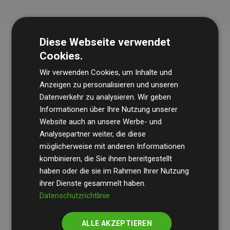
Diese Webseite verwendet
Cookies.
Wir verwenden Cookies, um Inhalte und
Anzeigen zu personalisieren und unseren
Datenverkehr zu analysieren. Wir geben
Informationen über Ihre Nutzung unserer
Die Wirtschaftsprüfungsgesellschaft
BDO
überprüft
Website auch an unsere Werbe- und
regelmäßig unsere Berechnungen und Methodik, um
Analysepartner weiter, die diese
möglicherweise mit anderen Informationen
Transparenz und Verlässlichkeit sicherzustellen.
kombinieren, die Sie ihnen bereitgestellt
Ihre Prüfungen belegen, dass unsere Investitionen in
haben oder die sie im Rahmen Ihrer Nutzung
Klimaschutzprojekte im Durchschnitt
200 % der
ihrer Dienste gesammelt haben.
geschätzten CO₂-Emissionen
Datenschutzrichtlinie
der teilnehmenden
Websites kompensieren – ein klarer Nachweis für die
ALLE AKZEPTIEREN
messbare Klimawirkung unseres Ansatzes.