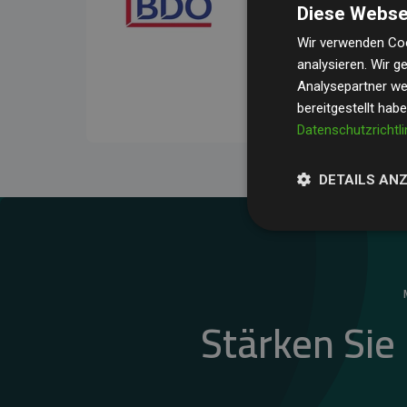
Diese Webse
Ihre Prüfungen belegen, 
Durchschnitt
200 % der
Wir verwenden Coo
analysieren. Wir 
Websites kompensieren –
Analysepartner wei
unseres Ansatzes.
bereitgestellt hab
Datenschutzrichtli
DETAILS AN
Stärken Sie