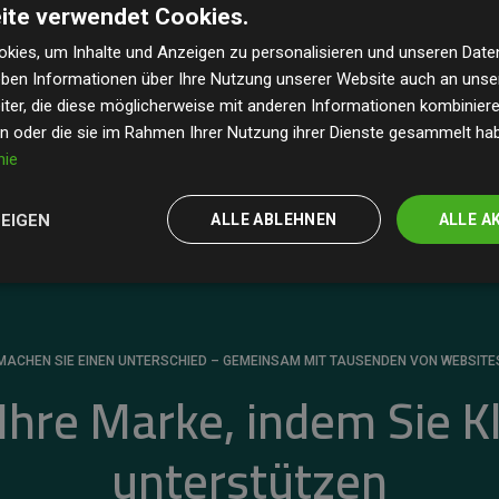
ite verwendet Cookies.
dass unsere Investitionen in Klimaschutzprojekte im
 geschätzten CO₂-Emissionen
der teilnehmenden
kies, um Inhalte und Anzeigen zu personalisieren und unseren Date
geben Informationen über Ihre Nutzung unserer Website auch an uns
 ein klarer Nachweis für die messbare Klimawirkung
ter, die diese möglicherweise mit anderen Informationen kombinieren
en oder die sie im Rahmen Ihrer Nutzung ihrer Dienste gesammelt ha
nie
ZEIGEN
ALLE ABLEHNEN
ALLE A
MACHEN SIE EINEN UNTERSCHIED – GEMEINSAM MIT TAUSENDEN VON WEBSITE
 Ihre Marke, indem Sie K
unterstützen