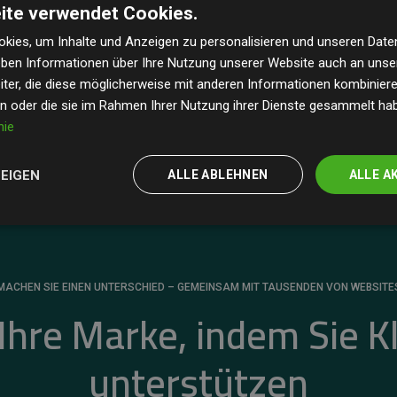
ite verwendet Cookies.
dass unsere Investitionen in Klimaschutzprojekte im
 geschätzten CO₂-Emissionen
der teilnehmenden
kies, um Inhalte und Anzeigen zu personalisieren und unseren Date
geben Informationen über Ihre Nutzung unserer Website auch an uns
 ein klarer Nachweis für die messbare Klimawirkung
ter, die diese möglicherweise mit anderen Informationen kombinieren
en oder die sie im Rahmen Ihrer Nutzung ihrer Dienste gesammelt ha
nie
ZEIGEN
ALLE ABLEHNEN
ALLE A
MACHEN SIE EINEN UNTERSCHIED – GEMEINSAM MIT TAUSENDEN VON WEBSITE
 Ihre Marke, indem Sie K
unterstützen