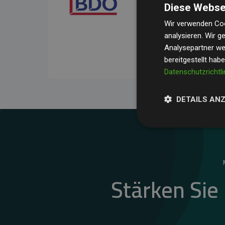
Diese Webse
Ihre Prüfungen belegen, 
Durchschnitt
200 % der
Wir verwenden Coo
analysieren. Wir 
Websites kompensieren –
Analysepartner wei
unseres Ansatzes.
bereitgestellt hab
Datenschutzrichtli
DETAILS AN
Stärken Sie