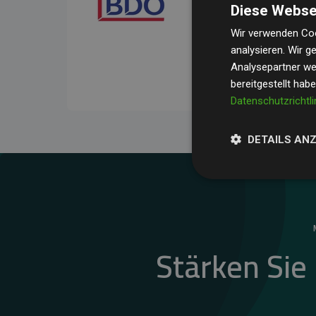
Diese Webse
Ihre Prüfungen belegen, 
Durchschnitt
200 % der
Wir verwenden Coo
analysieren. Wir 
Websites kompensieren –
Analysepartner wei
unseres Ansatzes.
bereitgestellt hab
Datenschutzrichtli
DETAILS AN
Stärken Sie