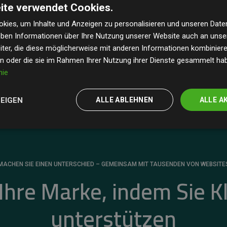
ite verwendet Cookies.
dass unsere Investitionen in Klimaschutzprojekte im
 geschätzten CO₂-Emissionen
der teilnehmenden
kies, um Inhalte und Anzeigen zu personalisieren und unseren Date
geben Informationen über Ihre Nutzung unserer Website auch an uns
 ein klarer Nachweis für die messbare Klimawirkung
ter, die diese möglicherweise mit anderen Informationen kombinieren
en oder die sie im Rahmen Ihrer Nutzung ihrer Dienste gesammelt ha
nie
ZEIGEN
ALLE ABLEHNEN
ALLE A
MACHEN SIE EINEN UNTERSCHIED – GEMEINSAM MIT TAUSENDEN VON WEBSITE
 Ihre Marke, indem Sie K
unterstützen