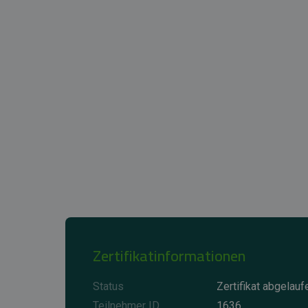
Zertifikatinformationen
Status
Zertifikat abgelauf
Teilnehmer ID
1636