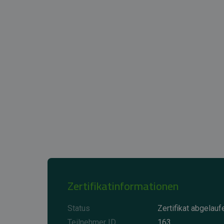
Zertifikatinformationen
Status
Zertifikat abgelauf
Teilnehmer ID
163