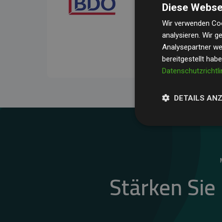
Diese Webse
Ihre Prüfungen belegen, 
Durchschnitt
200 % der
Wir verwenden Coo
analysieren. Wir 
Websites kompensieren –
Analysepartner wei
unseres Ansatzes.
bereitgestellt hab
Datenschutzrichtli
DETAILS AN
Stärken Sie