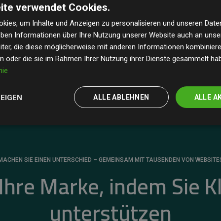
ite verwendet Cookies.
dass unsere Investitionen in Klimaschutzprojekte im
 geschätzten CO₂-Emissionen
der teilnehmenden
kies, um Inhalte und Anzeigen zu personalisieren und unseren Date
geben Informationen über Ihre Nutzung unserer Website auch an uns
 ein klarer Nachweis für die messbare Klimawirkung
ter, die diese möglicherweise mit anderen Informationen kombinieren
en oder die sie im Rahmen Ihrer Nutzung ihrer Dienste gesammelt ha
nie
ZEIGEN
ALLE ABLEHNEN
ALLE A
MACHEN SIE EINEN UNTERSCHIED – GEMEINSAM MIT TAUSENDEN VON WEBSITE
 Ihre Marke, indem Sie K
unterstützen