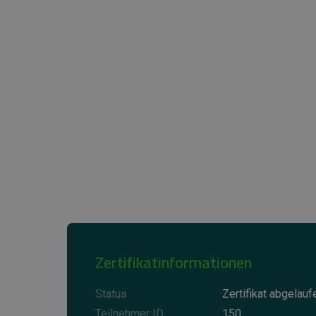
Zertifikatinformationen
Status
Zertifikat abgelauf
Teilnehmer ID
150