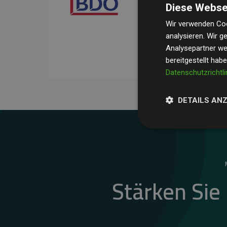
Diese Webse
Ihre Prüfungen belegen, 
Durchschnitt
200 % der
Wir verwenden Coo
analysieren. Wir 
Websites kompensieren –
Analysepartner wei
unseres Ansatzes.
bereitgestellt hab
Datenschutzrichtli
DETAILS AN
Stärken Sie