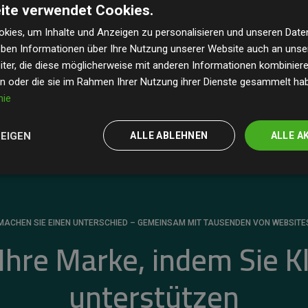
ite verwendet Cookies.
dass unsere Investitionen in Klimaschutzprojekte im
 geschätzten CO₂-Emissionen
der teilnehmenden
kies, um Inhalte und Anzeigen zu personalisieren und unseren Date
geben Informationen über Ihre Nutzung unserer Website auch an uns
 ein klarer Nachweis für die messbare Klimawirkung
ter, die diese möglicherweise mit anderen Informationen kombinieren
en oder die sie im Rahmen Ihrer Nutzung ihrer Dienste gesammelt ha
nie
ZEIGEN
ALLE ABLEHNEN
ALLE A
MACHEN SIE EINEN UNTERSCHIED – GEMEINSAM MIT TAUSENDEN VON WEBSITE
 Ihre Marke, indem Sie K
unterstützen