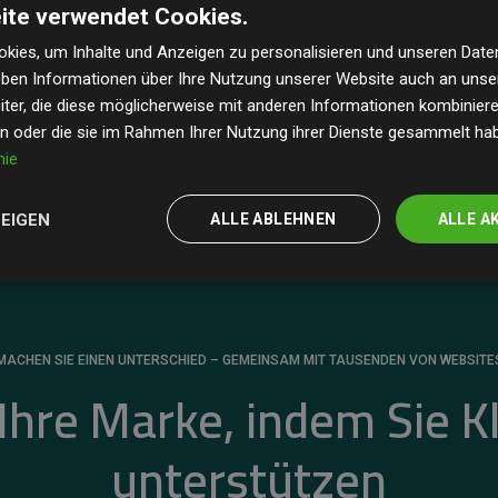
ite verwendet Cookies.
dass unsere Investitionen in Klimaschutzprojekte im
 geschätzten CO₂-Emissionen
der teilnehmenden
kies, um Inhalte und Anzeigen zu personalisieren und unseren Date
geben Informationen über Ihre Nutzung unserer Website auch an uns
 ein klarer Nachweis für die messbare Klimawirkung
ter, die diese möglicherweise mit anderen Informationen kombinieren
en oder die sie im Rahmen Ihrer Nutzung ihrer Dienste gesammelt ha
nie
ZEIGEN
ALLE ABLEHNEN
ALLE A
MACHEN SIE EINEN UNTERSCHIED – GEMEINSAM MIT TAUSENDEN VON WEBSITE
 Ihre Marke, indem Sie K
unterstützen