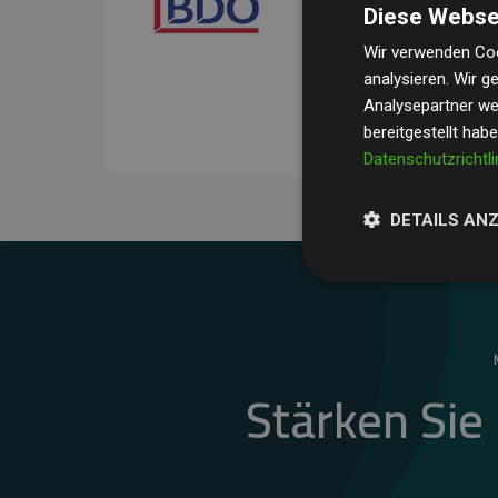
Diese Webse
Ihre Prüfungen belegen, 
Durchschnitt
200 % der
Wir verwenden Coo
analysieren. Wir 
Websites kompensieren –
Analysepartner wei
unseres Ansatzes.
bereitgestellt hab
Datenschutzrichtli
DETAILS AN
Stärken Sie