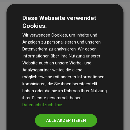
Diese Webseite verwendet
Cookies.
Wir verwenden Cookies, um Inhalte und
Anzeigen zu personalisieren und unseren
Datenverkehr zu analysieren. Wir geben
Die Wirtschaftsprüfungsgesellschaft
BDO
überprüft
Informationen über Ihre Nutzung unserer
Website auch an unsere Werbe- und
regelmäßig unsere Berechnungen und Methodik, um
Analysepartner weiter, die diese
Transparenz und Verlässlichkeit sicherzustellen.
möglicherweise mit anderen Informationen
Ihre Prüfungen belegen, dass unsere Investitionen in
kombinieren, die Sie ihnen bereitgestellt
Klimaschutzprojekte im Durchschnitt
haben oder die sie im Rahmen Ihrer Nutzung
200 % der
ihrer Dienste gesammelt haben.
geschätzten CO₂-Emissionen
der teilnehmenden
Datenschutzrichtlinie
Websites kompensieren – ein klarer Nachweis für die
messbare Klimawirkung unseres Ansatzes.
ALLE AKZEPTIEREN