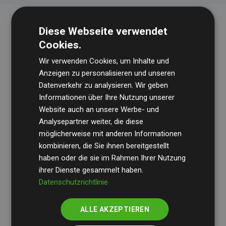
Diese Webseite verwendet
Cookies.
Wir verwenden Cookies, um Inhalte und
Anzeigen zu personalisieren und unseren
Datenverkehr zu analysieren. Wir geben
Die Wirtschaftsprüfungsgesellschaft
BDO
überprüft
Informationen über Ihre Nutzung unserer
Website auch an unsere Werbe- und
regelmäßig unsere Berechnungen und Methodik, um
Analysepartner weiter, die diese
Transparenz und Verlässlichkeit sicherzustellen.
möglicherweise mit anderen Informationen
Ihre Prüfungen belegen, dass unsere Investitionen in
kombinieren, die Sie ihnen bereitgestellt
Klimaschutzprojekte im Durchschnitt
haben oder die sie im Rahmen Ihrer Nutzung
200 % der
ihrer Dienste gesammelt haben.
geschätzten CO₂-Emissionen
der teilnehmenden
Datenschutzrichtlinie
Websites kompensieren – ein klarer Nachweis für die
messbare Klimawirkung unseres Ansatzes.
ALLE AKZEPTIEREN