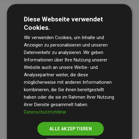
Diese Webseite verwendet
Cookies.
Wir verwenden Cookies, um Inhalte und
Anzeigen zu personalisieren und unseren
Datenverkehr zu analysieren. Wir geben
Die Wirtschaftsprüfungsgesellschaft
BDO
überprüft
Informationen über Ihre Nutzung unserer
Website auch an unsere Werbe- und
regelmäßig unsere Berechnungen und Methodik, um
Analysepartner weiter, die diese
Transparenz und Verlässlichkeit sicherzustellen.
möglicherweise mit anderen Informationen
Ihre Prüfungen belegen, dass unsere Investitionen in
kombinieren, die Sie ihnen bereitgestellt
Klimaschutzprojekte im Durchschnitt
haben oder die sie im Rahmen Ihrer Nutzung
200 % der
ihrer Dienste gesammelt haben.
geschätzten CO₂-Emissionen
der teilnehmenden
Datenschutzrichtlinie
Websites kompensieren – ein klarer Nachweis für die
messbare Klimawirkung unseres Ansatzes.
ALLE AKZEPTIEREN