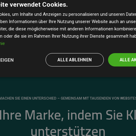
ite verwendet Cookies.
dass unsere Investitionen in Klimaschutzprojekte im
 geschätzten CO₂-Emissionen
der teilnehmenden
kies, um Inhalte und Anzeigen zu personalisieren und unseren Date
geben Informationen über Ihre Nutzung unserer Website auch an uns
 ein klarer Nachweis für die messbare Klimawirkung
ter, die diese möglicherweise mit anderen Informationen kombinieren
en oder die sie im Rahmen Ihrer Nutzung ihrer Dienste gesammelt ha
nie
ZEIGEN
ALLE ABLEHNEN
ALLE A
MACHEN SIE EINEN UNTERSCHIED – GEMEINSAM MIT TAUSENDEN VON WEBSITE
 Ihre Marke, indem Sie K
unterstützen