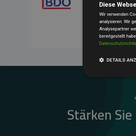
Diese Webse
Ihre Prüfungen belegen, 
Durchschnitt
200 % der
Wir verwenden Coo
analysieren. Wir 
Websites kompensieren –
Analysepartner wei
unseres Ansatzes.
bereitgestellt hab
Datenschutzrichtli
DETAILS AN
Stärken Sie