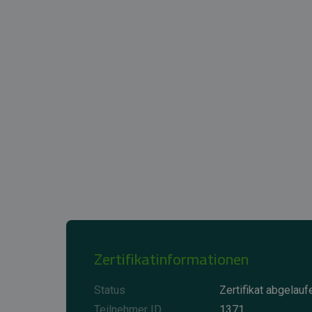
Zertifikatinformationen
Status
Zertifikat abgelauf
Teilnehmer ID
1371