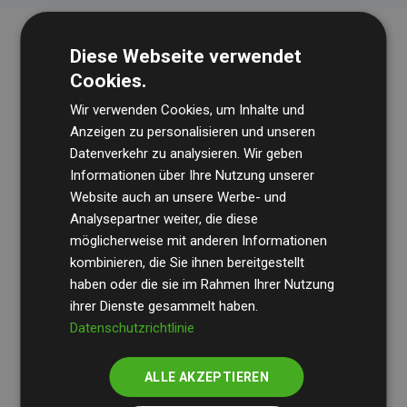
Diese Webseite verwendet
Cookies.
Wir verwenden Cookies, um Inhalte und
Anzeigen zu personalisieren und unseren
Datenverkehr zu analysieren. Wir geben
Die Wirtschaftsprüfungsgesellschaft
BDO
überprüft
Informationen über Ihre Nutzung unserer
Website auch an unsere Werbe- und
regelmäßig unsere Berechnungen und Methodik, um
Analysepartner weiter, die diese
Transparenz und Verlässlichkeit sicherzustellen.
möglicherweise mit anderen Informationen
Ihre Prüfungen belegen, dass unsere Investitionen in
kombinieren, die Sie ihnen bereitgestellt
Klimaschutzprojekte im Durchschnitt
haben oder die sie im Rahmen Ihrer Nutzung
200 % der
ihrer Dienste gesammelt haben.
geschätzten CO₂-Emissionen
der teilnehmenden
Datenschutzrichtlinie
Websites kompensieren – ein klarer Nachweis für die
messbare Klimawirkung unseres Ansatzes.
ALLE AKZEPTIEREN