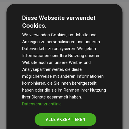
Diese Webseite verwendet
Cookies.
Wir verwenden Cookies, um Inhalte und
Anzeigen zu personalisieren und unseren
Datenverkehr zu analysieren. Wir geben
Die Wirtschaftsprüfungsgesellschaft
BDO
überprüft
Informationen über Ihre Nutzung unserer
Website auch an unsere Werbe- und
regelmäßig unsere Berechnungen und Methodik, um
Analysepartner weiter, die diese
Transparenz und Verlässlichkeit sicherzustellen.
möglicherweise mit anderen Informationen
Ihre Prüfungen belegen, dass unsere Investitionen in
kombinieren, die Sie ihnen bereitgestellt
Klimaschutzprojekte im Durchschnitt
haben oder die sie im Rahmen Ihrer Nutzung
200 % der
ihrer Dienste gesammelt haben.
geschätzten CO₂-Emissionen
der teilnehmenden
Datenschutzrichtlinie
Websites kompensieren – ein klarer Nachweis für die
messbare Klimawirkung unseres Ansatzes.
ALLE AKZEPTIEREN