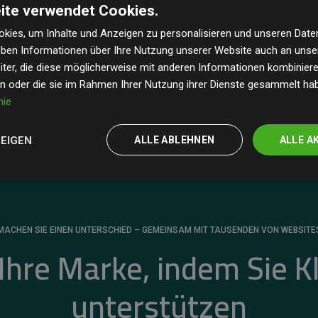
ite verwendet Cookies.
dass unsere Investitionen in Klimaschutzprojekte im
 geschätzten CO₂-Emissionen
der teilnehmenden
kies, um Inhalte und Anzeigen zu personalisieren und unseren Date
geben Informationen über Ihre Nutzung unserer Website auch an uns
 ein klarer Nachweis für die messbare Klimawirkung
ter, die diese möglicherweise mit anderen Informationen kombinieren
en oder die sie im Rahmen Ihrer Nutzung ihrer Dienste gesammelt ha
nie
ZEIGEN
ALLE ABLEHNEN
ALLE A
MACHEN SIE EINEN UNTERSCHIED – GEMEINSAM MIT TAUSENDEN VON WEBSITE
 Ihre Marke, indem Sie K
unterstützen