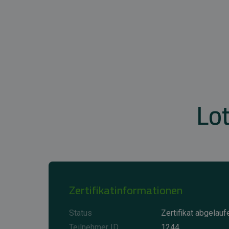
Lo
Zertifikatinformationen
Status
Zertifikat abgelauf
Teilnehmer ID
1244