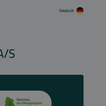
Deutsch
A/S