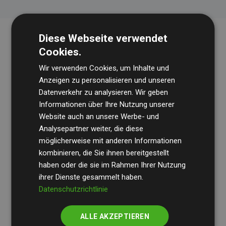
Diese Webseite verwendet
Cookies.
Wir verwenden Cookies, um Inhalte und
Anzeigen zu personalisieren und unseren
Datenverkehr zu analysieren. Wir geben
Informationen über Ihre Nutzung unserer
Die Wirtschaftsprüfungsgesellschaft
BDO
überprüft
Website auch an unsere Werbe- und
regelmäßig unsere Berechnungen und Methodik, um
Analysepartner weiter, die diese
Transparenz und Verlässlichkeit sicherzustellen.
möglicherweise mit anderen Informationen
kombinieren, die Sie ihnen bereitgestellt
Ihre Prüfungen belegen, dass unsere Investitionen in
haben oder die sie im Rahmen Ihrer Nutzung
Klimaschutzprojekte im Durchschnitt
200 % der
ihrer Dienste gesammelt haben.
geschätzten CO₂-Emissionen
der teilnehmenden
Datenschutzrichtlinie
Websites kompensieren – ein klarer Nachweis für die
messbare Klimawirkung unseres Ansatzes.
ALLE AKZEPTIEREN