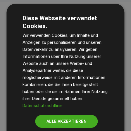
Diese Webseite verwendet
Cookies.
Wir verwenden Cookies, um Inhalte und
Anzeigen zu personalisieren und unseren
Datenverkehr zu analysieren. Wir geben
Die Wirtschaftsprüfungsgesellschaft
BDO
überprüft
Informationen über Ihre Nutzung unserer
Website auch an unsere Werbe- und
regelmäßig unsere Berechnungen und Methodik, um
Analysepartner weiter, die diese
Transparenz und Verlässlichkeit sicherzustellen.
möglicherweise mit anderen Informationen
Ihre Prüfungen belegen, dass unsere Investitionen in
kombinieren, die Sie ihnen bereitgestellt
Klimaschutzprojekte im Durchschnitt
haben oder die sie im Rahmen Ihrer Nutzung
200 % der
ihrer Dienste gesammelt haben.
geschätzten CO₂-Emissionen
der teilnehmenden
Datenschutzrichtlinie
Websites kompensieren – ein klarer Nachweis für die
messbare Klimawirkung unseres Ansatzes.
ALLE AKZEPTIEREN