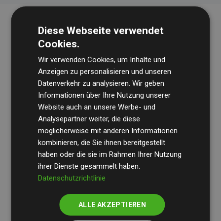
Diese Webseite verwendet
Cookies.
Wir verwenden Cookies, um Inhalte und
Anzeigen zu personalisieren und unseren
Datenverkehr zu analysieren. Wir geben
Die Wirtschaftsprüfungsgesellschaft
BDO
überprüft
Informationen über Ihre Nutzung unserer
Website auch an unsere Werbe- und
regelmäßig unsere Berechnungen und Methodik, um
Analysepartner weiter, die diese
Transparenz und Verlässlichkeit sicherzustellen.
möglicherweise mit anderen Informationen
Ihre Prüfungen belegen, dass unsere Investitionen in
kombinieren, die Sie ihnen bereitgestellt
Klimaschutzprojekte im Durchschnitt
haben oder die sie im Rahmen Ihrer Nutzung
200 % der
ihrer Dienste gesammelt haben.
geschätzten CO₂-Emissionen
der teilnehmenden
Datenschutzrichtlinie
Websites kompensieren – ein klarer Nachweis für die
messbare Klimawirkung unseres Ansatzes.
ALLE AKZEPTIEREN