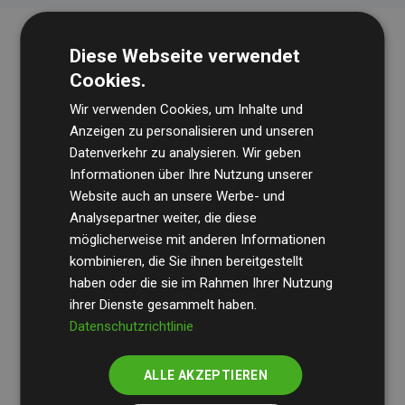
Diese Webseite verwendet
Cookies.
Wir verwenden Cookies, um Inhalte und
Anzeigen zu personalisieren und unseren
Datenverkehr zu analysieren. Wir geben
Die Wirtschaftsprüfungsgesellschaft
BDO
überprüft
Informationen über Ihre Nutzung unserer
Website auch an unsere Werbe- und
regelmäßig unsere Berechnungen und Methodik, um
Analysepartner weiter, die diese
Transparenz und Verlässlichkeit sicherzustellen.
möglicherweise mit anderen Informationen
Ihre Prüfungen belegen, dass unsere Investitionen in
kombinieren, die Sie ihnen bereitgestellt
Klimaschutzprojekte im Durchschnitt
haben oder die sie im Rahmen Ihrer Nutzung
200 % der
ihrer Dienste gesammelt haben.
geschätzten CO₂-Emissionen
der teilnehmenden
Datenschutzrichtlinie
Websites kompensieren – ein klarer Nachweis für die
messbare Klimawirkung unseres Ansatzes.
ALLE AKZEPTIEREN