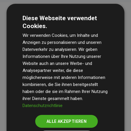
Diese Webseite verwendet
Cookies.
Wir verwenden Cookies, um Inhalte und
Anzeigen zu personalisieren und unseren
Datenverkehr zu analysieren. Wir geben
Die Wirtschaftsprüfungsgesellschaft
BDO
überprüft
Informationen über Ihre Nutzung unserer
Website auch an unsere Werbe- und
regelmäßig unsere Berechnungen und Methodik, um
Analysepartner weiter, die diese
Transparenz und Verlässlichkeit sicherzustellen.
möglicherweise mit anderen Informationen
Ihre Prüfungen belegen, dass unsere Investitionen in
kombinieren, die Sie ihnen bereitgestellt
Klimaschutzprojekte im Durchschnitt
haben oder die sie im Rahmen Ihrer Nutzung
200 % der
ihrer Dienste gesammelt haben.
geschätzten CO₂-Emissionen
der teilnehmenden
Datenschutzrichtlinie
Websites kompensieren – ein klarer Nachweis für die
messbare Klimawirkung unseres Ansatzes.
ALLE AKZEPTIEREN