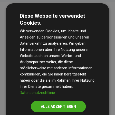
Diese Webseite verwendet
Cookies.
Wir verwenden Cookies, um Inhalte und
Anzeigen zu personalisieren und unseren
Datenverkehr zu analysieren. Wir geben
Die Wirtschaftsprüfungsgesellschaft
BDO
überprüft
Informationen über Ihre Nutzung unserer
Website auch an unsere Werbe- und
regelmäßig unsere Berechnungen und Methodik, um
Analysepartner weiter, die diese
Transparenz und Verlässlichkeit sicherzustellen.
möglicherweise mit anderen Informationen
Ihre Prüfungen belegen, dass unsere Investitionen in
kombinieren, die Sie ihnen bereitgestellt
Klimaschutzprojekte im Durchschnitt
haben oder die sie im Rahmen Ihrer Nutzung
200 % der
ihrer Dienste gesammelt haben.
geschätzten CO₂-Emissionen
der teilnehmenden
Datenschutzrichtlinie
Websites kompensieren – ein klarer Nachweis für die
messbare Klimawirkung unseres Ansatzes.
ALLE AKZEPTIEREN