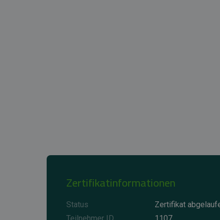
Zertifikatinformationen
Status
Zertifikat abgelauf
Teilnehmer ID
1107