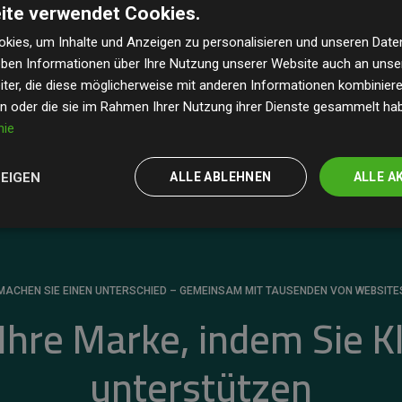
ite verwendet Cookies.
dass unsere Investitionen in Klimaschutzprojekte im
 geschätzten CO₂-Emissionen
der teilnehmenden
kies, um Inhalte und Anzeigen zu personalisieren und unseren Date
geben Informationen über Ihre Nutzung unserer Website auch an uns
 ein klarer Nachweis für die messbare Klimawirkung
ter, die diese möglicherweise mit anderen Informationen kombinieren
en oder die sie im Rahmen Ihrer Nutzung ihrer Dienste gesammelt ha
nie
ZEIGEN
ALLE ABLEHNEN
ALLE A
MACHEN SIE EINEN UNTERSCHIED – GEMEINSAM MIT TAUSENDEN VON WEBSITE
 Ihre Marke, indem Sie K
unterstützen