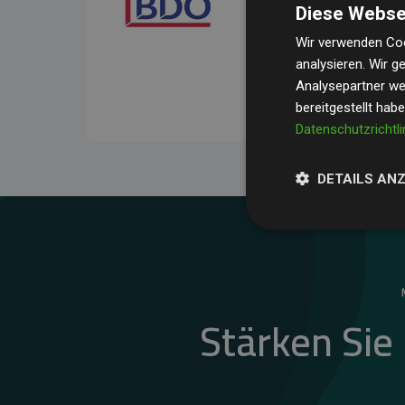
Diese Webse
Ihre Prüfungen belegen, 
Durchschnitt
200 % der
Wir verwenden Coo
analysieren. Wir 
Websites kompensieren –
Analysepartner wei
unseres Ansatzes.
bereitgestellt hab
Datenschutzrichtli
DETAILS AN
Stärken Sie