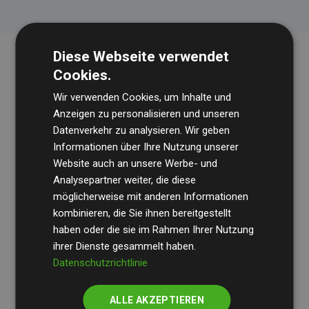
Diese Webseite verwendet
Cookies.
Wir verwenden Cookies, um Inhalte und
Anzeigen zu personalisieren und unseren
Datenverkehr zu analysieren. Wir geben
Informationen über Ihre Nutzung unserer
Die Wirtschaftsprüfungsgesellschaft
BDO
überprüft
Website auch an unsere Werbe- und
regelmäßig unsere Berechnungen und Methodik, um
Analysepartner weiter, die diese
möglicherweise mit anderen Informationen
Transparenz und Verlässlichkeit sicherzustellen.
kombinieren, die Sie ihnen bereitgestellt
Ihre Prüfungen belegen, dass unsere Investitionen in
haben oder die sie im Rahmen Ihrer Nutzung
Klimaschutzprojekte im Durchschnitt
200 % der
ihrer Dienste gesammelt haben.
geschätzten CO₂-Emissionen
Datenschutzrichtlinie
der teilnehmenden
Websites kompensieren – ein klarer Nachweis für die
ALLE AKZEPTIEREN
messbare Klimawirkung unseres Ansatzes.