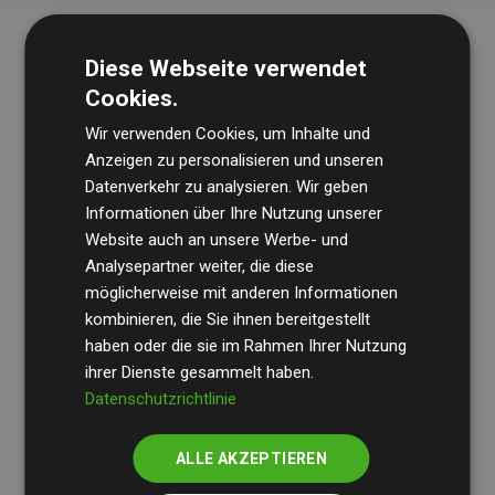
Diese Webseite verwendet
Cookies.
Wir verwenden Cookies, um Inhalte und
Anzeigen zu personalisieren und unseren
Datenverkehr zu analysieren. Wir geben
Die Wirtschaftsprüfungsgesellschaft
BDO
überprüft
Informationen über Ihre Nutzung unserer
Website auch an unsere Werbe- und
regelmäßig unsere Berechnungen und Methodik, um
Analysepartner weiter, die diese
Transparenz und Verlässlichkeit sicherzustellen.
möglicherweise mit anderen Informationen
Ihre Prüfungen belegen, dass unsere Investitionen in
kombinieren, die Sie ihnen bereitgestellt
Klimaschutzprojekte im Durchschnitt
haben oder die sie im Rahmen Ihrer Nutzung
200 % der
ihrer Dienste gesammelt haben.
geschätzten CO₂-Emissionen
der teilnehmenden
Datenschutzrichtlinie
Websites kompensieren – ein klarer Nachweis für die
messbare Klimawirkung unseres Ansatzes.
ALLE AKZEPTIEREN