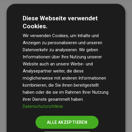
Diese Webseite verwendet
Cookies.
Wir verwenden Cookies, um Inhalte und
Anzeigen zu personalisieren und unseren
Datenverkehr zu analysieren. Wir geben
Die Wirtschaftsprüfungsgesellschaft
BDO
überprüft
Informationen über Ihre Nutzung unserer
Website auch an unsere Werbe- und
regelmäßig unsere Berechnungen und Methodik, um
Analysepartner weiter, die diese
Transparenz und Verlässlichkeit sicherzustellen.
möglicherweise mit anderen Informationen
Ihre Prüfungen belegen, dass unsere Investitionen in
kombinieren, die Sie ihnen bereitgestellt
Klimaschutzprojekte im Durchschnitt
haben oder die sie im Rahmen Ihrer Nutzung
200 % der
ihrer Dienste gesammelt haben.
geschätzten CO₂-Emissionen
der teilnehmenden
Datenschutzrichtlinie
Websites kompensieren – ein klarer Nachweis für die
messbare Klimawirkung unseres Ansatzes.
ALLE AKZEPTIEREN