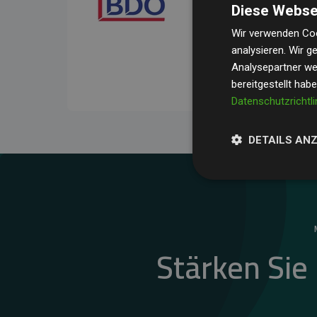
Diese Webse
Ihre Prüfungen belegen, 
Durchschnitt
200 % der
Wir verwenden Coo
analysieren. Wir 
Websites kompensieren –
Analysepartner wei
unseres Ansatzes.
bereitgestellt hab
Datenschutzrichtli
DETAILS AN
Stärken Sie