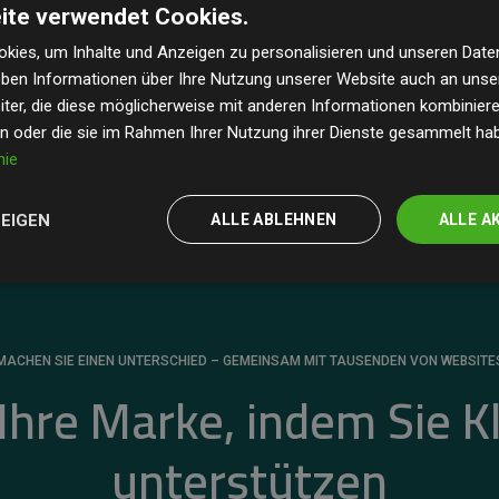
ite verwendet Cookies.
dass unsere Investitionen in Klimaschutzprojekte im
 geschätzten CO₂-Emissionen
der teilnehmenden
kies, um Inhalte und Anzeigen zu personalisieren und unseren Date
geben Informationen über Ihre Nutzung unserer Website auch an uns
 ein klarer Nachweis für die messbare Klimawirkung
ter, die diese möglicherweise mit anderen Informationen kombinieren
en oder die sie im Rahmen Ihrer Nutzung ihrer Dienste gesammelt ha
nie
ZEIGEN
ALLE ABLEHNEN
ALLE A
MACHEN SIE EINEN UNTERSCHIED – GEMEINSAM MIT TAUSENDEN VON WEBSITE
 Ihre Marke, indem Sie K
unterstützen