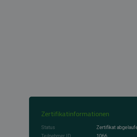
Zertifikatinformationen
Status
Zertifikat abgelauf
Teilnehmer ID
1066