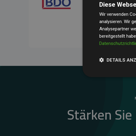
Diese Webse
Ihre Prüfungen belegen, 
Durchschnitt
200 % der
Wir verwenden Coo
analysieren. Wir 
Websites kompensieren –
Analysepartner wei
unseres Ansatzes.
bereitgestellt hab
Datenschutzrichtli
DETAILS AN
Stärken Sie