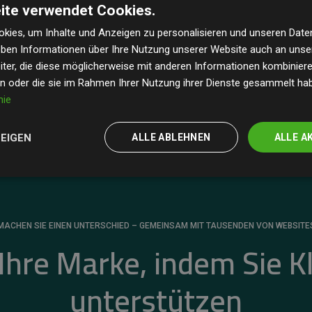
ite verwendet Cookies.
dass unsere Investitionen in Klimaschutzprojekte im
 geschätzten CO₂-Emissionen
der teilnehmenden
kies, um Inhalte und Anzeigen zu personalisieren und unseren Date
geben Informationen über Ihre Nutzung unserer Website auch an uns
 ein klarer Nachweis für die messbare Klimawirkung
ter, die diese möglicherweise mit anderen Informationen kombinieren
en oder die sie im Rahmen Ihrer Nutzung ihrer Dienste gesammelt ha
nie
ZEIGEN
ALLE ABLEHNEN
ALLE A
MACHEN SIE EINEN UNTERSCHIED – GEMEINSAM MIT TAUSENDEN VON WEBSITE
 Ihre Marke, indem Sie K
unterstützen