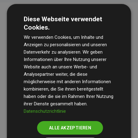
Diese Webseite verwendet
Cookies.
Wir verwenden Cookies, um Inhalte und
Anzeigen zu personalisieren und unseren
Datenverkehr zu analysieren. Wir geben
Die Wirtschaftsprüfungsgesellschaft
BDO
überprüft
Informationen über Ihre Nutzung unserer
Website auch an unsere Werbe- und
regelmäßig unsere Berechnungen und Methodik, um
Analysepartner weiter, die diese
Transparenz und Verlässlichkeit sicherzustellen.
möglicherweise mit anderen Informationen
Ihre Prüfungen belegen, dass unsere Investitionen in
kombinieren, die Sie ihnen bereitgestellt
Klimaschutzprojekte im Durchschnitt
haben oder die sie im Rahmen Ihrer Nutzung
200 % der
ihrer Dienste gesammelt haben.
geschätzten CO₂-Emissionen
der teilnehmenden
Datenschutzrichtlinie
Websites kompensieren – ein klarer Nachweis für die
messbare Klimawirkung unseres Ansatzes.
ALLE AKZEPTIEREN