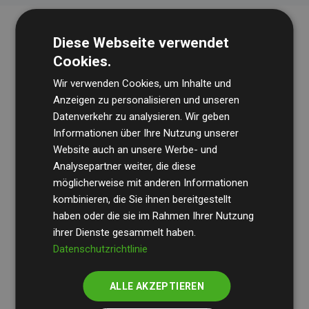
Diese Webseite verwendet
Cookies.
Wir verwenden Cookies, um Inhalte und
Anzeigen zu personalisieren und unseren
Datenverkehr zu analysieren. Wir geben
Die Wirtschaftsprüfungsgesellschaft
BDO
überprüft
Informationen über Ihre Nutzung unserer
Website auch an unsere Werbe- und
regelmäßig unsere Berechnungen und Methodik, um
Analysepartner weiter, die diese
Transparenz und Verlässlichkeit sicherzustellen.
möglicherweise mit anderen Informationen
Ihre Prüfungen belegen, dass unsere Investitionen in
kombinieren, die Sie ihnen bereitgestellt
Klimaschutzprojekte im Durchschnitt
haben oder die sie im Rahmen Ihrer Nutzung
200 % der
ihrer Dienste gesammelt haben.
geschätzten CO₂-Emissionen
der teilnehmenden
Datenschutzrichtlinie
Websites kompensieren – ein klarer Nachweis für die
messbare Klimawirkung unseres Ansatzes.
ALLE AKZEPTIEREN