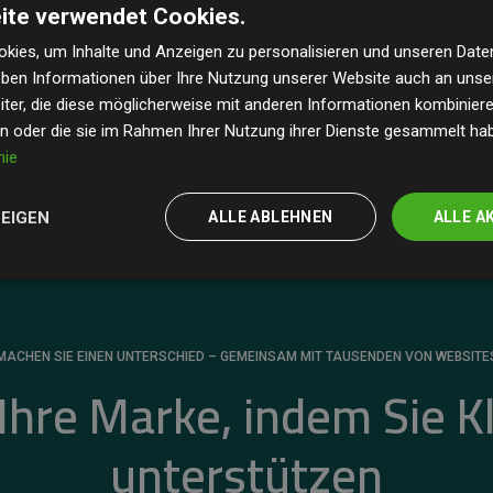
ite verwendet Cookies.
dass unsere Investitionen in Klimaschutzprojekte im
 geschätzten CO₂-Emissionen
der teilnehmenden
kies, um Inhalte und Anzeigen zu personalisieren und unseren Date
geben Informationen über Ihre Nutzung unserer Website auch an uns
 ein klarer Nachweis für die messbare Klimawirkung
ter, die diese möglicherweise mit anderen Informationen kombinieren
en oder die sie im Rahmen Ihrer Nutzung ihrer Dienste gesammelt ha
nie
ZEIGEN
ALLE ABLEHNEN
ALLE A
MACHEN SIE EINEN UNTERSCHIED – GEMEINSAM MIT TAUSENDEN VON WEBSITE
 Ihre Marke, indem Sie K
unterstützen