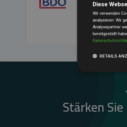
Diese Webse
Ihre Prüfungen belegen, 
Durchschnitt
200 % der
Wir verwenden Coo
analysieren. Wir 
Websites kompensieren –
Analysepartner wei
unseres Ansatzes.
bereitgestellt hab
Datenschutzrichtli
DETAILS AN
Stärken Sie