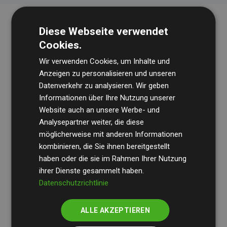
Diese Webseite verwendet
Cookies.
Wir verwenden Cookies, um Inhalte und
Anzeigen zu personalisieren und unseren
Datenverkehr zu analysieren. Wir geben
Die Wirtschaftsprüfungsgesellschaft
BDO
überprüft
Informationen über Ihre Nutzung unserer
Website auch an unsere Werbe- und
regelmäßig unsere Berechnungen und Methodik, um
Analysepartner weiter, die diese
Transparenz und Verlässlichkeit sicherzustellen.
möglicherweise mit anderen Informationen
Ihre Prüfungen belegen, dass unsere Investitionen in
kombinieren, die Sie ihnen bereitgestellt
Klimaschutzprojekte im Durchschnitt
haben oder die sie im Rahmen Ihrer Nutzung
200 % der
ihrer Dienste gesammelt haben.
geschätzten CO₂-Emissionen
der teilnehmenden
Datenschutzrichtlinie
Websites kompensieren – ein klarer Nachweis für die
messbare Klimawirkung unseres Ansatzes.
ALLE AKZEPTIEREN