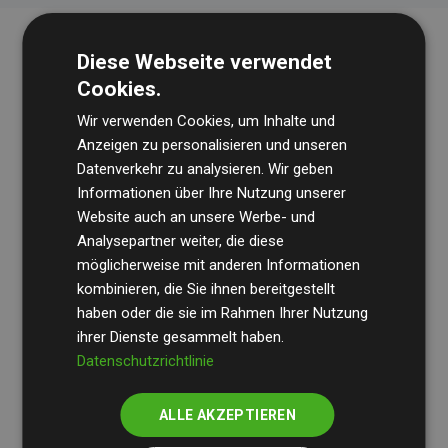
Diese Webseite verwendet
Cookies.
Wir verwenden Cookies, um Inhalte und
Anzeigen zu personalisieren und unseren
Datenverkehr zu analysieren. Wir geben
Die Wirtschaftsprüfungsgesellschaft
BDO
überprüft
Informationen über Ihre Nutzung unserer
Website auch an unsere Werbe- und
regelmäßig unsere Berechnungen und Methodik, um
Analysepartner weiter, die diese
Transparenz und Verlässlichkeit sicherzustellen.
möglicherweise mit anderen Informationen
Ihre Prüfungen belegen, dass unsere Investitionen in
kombinieren, die Sie ihnen bereitgestellt
Klimaschutzprojekte im Durchschnitt
haben oder die sie im Rahmen Ihrer Nutzung
200 % der
ihrer Dienste gesammelt haben.
geschätzten CO₂-Emissionen
der teilnehmenden
Datenschutzrichtlinie
Websites kompensieren – ein klarer Nachweis für die
messbare Klimawirkung unseres Ansatzes.
ALLE AKZEPTIEREN