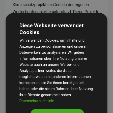
Klimaschutzprojekte außerhalb der eigenen
Wertschöpfungskette unterstützt. Diese Projekte
haben eine nachgewiesene CO₂-reduzierende
Diese Webseite verwendet
Wirkung, die im Durchschnitt dem Doppelten der
Cookies.
geschätzten Emissionen der Website entspricht.
Wir verwenden Cookies, um Inhalte und
Alle unterstützten Projekte werden durch
Gold
Anzeigen zu personalisieren und unseren
Standard
verifiziert und erfüllen höchste
Datenverkehr zu analysieren. Wir geben
Anforderungen an Qualität, tatsächliche
Informationen über Ihre Nutzung unserer
Klimawirkung und Transparenz. Weitere
Website auch an unsere Werbe- und
Informationen zu den einzelnen Projekten finden
Analysepartner weiter, die diese
möglicherweise mit anderen Informationen
Sie hier.
kombinieren, die Sie ihnen bereitgestellt
haben oder die sie im Rahmen Ihrer Nutzung
ihrer Dienste gesammelt haben.
Datenschutzrichtlinie
Initiative Websites, die Klimaprojekte unterstützen