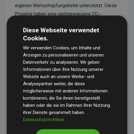
eigenen Wertschöpfungskette unterstützt. Diese
Projekte haben eine nachgewiesene CO₂-
reduzierende Wirkung, die im Durchschnitt dem
Diese Webseite verwendet
Doppelten der geschätzten Emissionen der
Cookies.
Website entspricht.
Wir verwenden Cookies, um Inhalte und
Alle unterstützten Projekte werden durch
Gold
Anzeigen zu personalisieren und unseren
Standard
verifiziert und erfüllen höchste
Datenverkehr zu analysieren. Wir geben
Anforderungen an Qualität, tatsächliche
Informationen über Ihre Nutzung unserer
Klimawirkung und Transparenz. Weitere
Website auch an unsere Werbe- und
Informationen zu den einzelnen Projekten finden
Analysepartner weiter, die diese
möglicherweise mit anderen Informationen
Sie hier.
kombinieren, die Sie ihnen bereitgestellt
haben oder die sie im Rahmen Ihrer Nutzung
ihrer Dienste gesammelt haben.
Datenschutzrichtlinie
Initiative Websites, die Klimaprojekte unterstützen