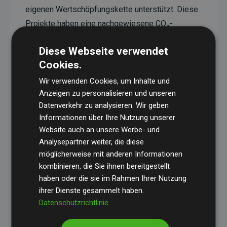
eigenen Wertschöpfungskette unterstützt. Diese
Projekte haben eine nachgewiesene CO₂-
reduzierende Wirkung, die im Durchschnitt dem
Diese Webseite verwendet
Doppelten der geschätzten Emissionen der
Cookies.
Website entspricht.
Wir verwenden Cookies, um Inhalte und
Alle unterstützten Projekte werden durch
Gold
Anzeigen zu personalisieren und unseren
Standard
verifiziert und erfüllen höchste
Datenverkehr zu analysieren. Wir geben
Anforderungen an Qualität, tatsächliche
Informationen über Ihre Nutzung unserer
Klimawirkung und Transparenz. Weitere
Website auch an unsere Werbe- und
Informationen zu den einzelnen Projekten finden
Analysepartner weiter, die diese
möglicherweise mit anderen Informationen
Sie hier.
kombinieren, die Sie ihnen bereitgestellt
haben oder die sie im Rahmen Ihrer Nutzung
ihrer Dienste gesammelt haben.
Datenschutzrichtlinie
Initiative Websites, die Klimaprojekte unterstützen